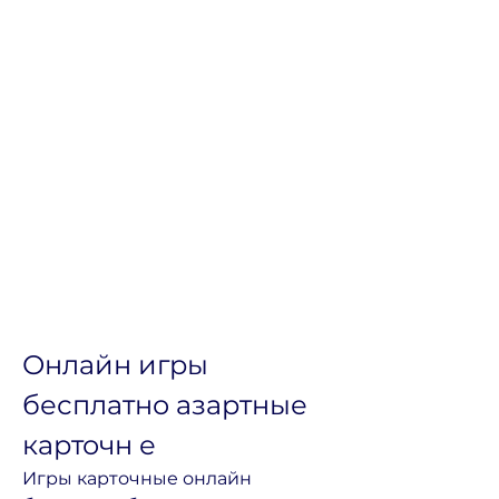
Онлайн игры 
бесплатно азартные 
карточн е
Игры карточные онлайн 