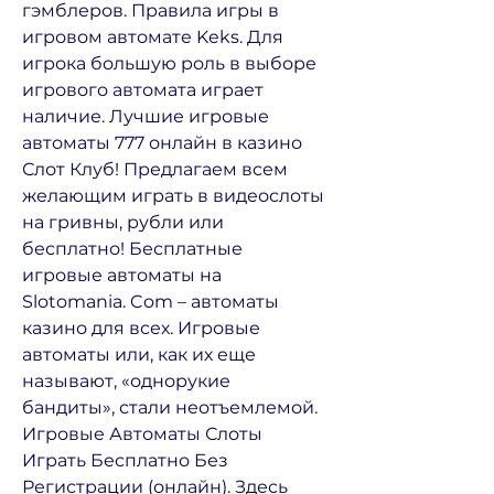
гэмблеров. Правила игры в 
игровом автомате Keks. Для 
игрока большую роль в выборе 
игрового автомата играет 
наличие. Лучшие игровые 
автоматы 777 онлайн в казино 
Слот Клуб! Предлагаем всем 
желающим играть в видеослоты 
на гривны, рубли или 
бесплатно! Бесплатные 
игровые автоматы на 
Slotomania. Com – автоматы 
казино для всех. Игровые 
автоматы или, как их еще 
называют, «однорукие 
бандиты», стали неотъемлемой. 
Игровые Автоматы Слоты 
Играть Бесплатно Без 
Регистрации (онлайн). Здесь 