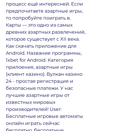
процесс ещё интересней. Если 
предпочитаете азартные игры, 
то попробуйте поиграть в. 
Карты — это одно из самых 
древних азартных развлечений, 
которое существует с XII века. 
Как скачать приложение для 
Android. Название программы, 
1xbet for Android. Категория 
прилоения, азартные игры 
(клиент казино). Вулкан казино 
24 - простая регистрация и 
безопасные платежи. У нас 
лучшие азартные игры от 
известных мировых 
производителей! User: 
Бесплатные игровые автоматы 
онлайн играть сейчас 
бесплатно, бесплатные 