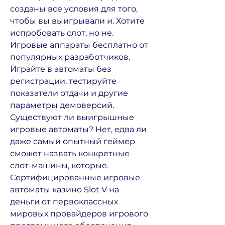
созданы все условия для того, 
чтобы вы выигрывали и. Хотите 
испробовать слот, но не. 
Игровые аппараты бесплатно от 
популярных разработчиков. 
Играйте в автоматы без 
регистрации, тестируйте 
показатели отдачи и другие 
параметры демоверсий. 
Существуют ли выигрышные 
игровые автоматы? Нет, едва ли 
даже самый опытный геймер 
сможет назвать конкретные 
слот-машины, которые. 
Сертифицированные игровые 
автоматы казино Slot V на 
деньги от первоклассных 
мировых провайдеров игрового 